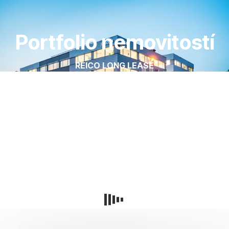
Přeskočit
navigaci
Portfolio nemovitostí
REICO LONG LEASE