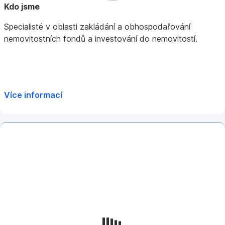
Kdo jsme
Specialisté v oblasti zakládání a obhospodařování
nemovitostních fondů a investování do nemovitostí.
Více informací
Měsíční
zprávy
Přečtěte
si
zprávy
portfolio