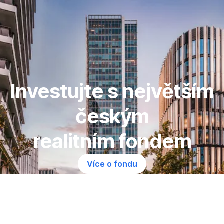
Přeskočit
navigaci
Investujte s největším
českým
realitním fondem
Více o fondu